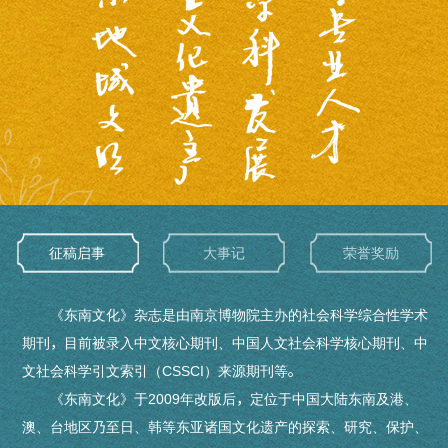
征稿启事
大事记
荣誉奖励
《东南文化》杂志是由南京博物院主办的社会科学综合性学术
期刊，目前被录入中文核心期刊、中国人文社会科学核心期刊、中
文社会科学引文索引（CSSCI）来源期刊等。
《东南文化》于2009年改版后，定位于中国大陆东南及港、
澳、台地区乃至日、韩等东亚诸国文化遗产的探索、研究、保护、