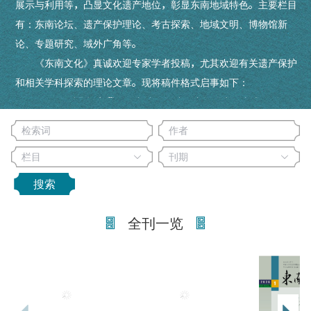
展示与利用等，凸显文化遗产地位，彰显东南地域特色。主要栏目
有：东南论坛、遗产保护理论、考古探索、地域文明、博物馆新
论、专题研究、域外广角等。
《东南文化》真诚欢迎专家学者投稿，尤其欢迎有关遗产保护
和相关学科探索的理论文章。现将稿件格式启事如下：
一、今后凡投寄我刊的文稿，敬请作者提供电子文本发送至
编辑部邮箱dnwh@chinajournal.net.cn，并请参照本刊文章的基本
格式，提供文章的关键词，100～300字的中英文摘要及作者简介
（出生年月、工作单位、职称、主要研究方向、邮政编码、联系方
式等）。
搜索
二、来稿以一万字内为宜，并要求文字精炼、标题准确、层次
清晰、资料新颖、观点鲜明；引文准确，注释一律放在文末并注明
全刊一览
详细出处；线图、拓片及照片质量精美。
三、自收稿之日起，编辑部将尽快给作者答复来稿处理意见，
如超过六个月未收到采用通知，作者可另行处理稿件并告知我刊。
四、本刊将已刊内容提供网站和知网等数据库传播，为维护作