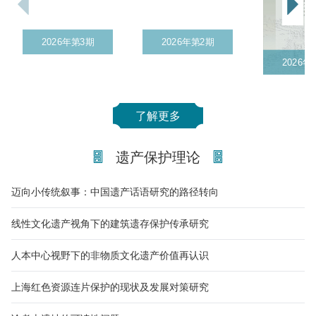
者的权益，免生著作权纠纷，凡不愿同时上网传播的作者请在投稿
时予以声明。
2026年第3期
2026年第2期
2026年
电子信箱 dnwh@chinajournal.net.cn
地 址 南京市中山东路321号南京博物院《东南文化》编
辑部
了解更多
邮政编码 210016
电 话 + 86 - 025 - 84838595
遗产保护理论
迈向小传统叙事：中国遗产话语研究的路径转向
线性文化遗产视角下的建筑遗存保护传承研究
人本中心视野下的非物质文化遗产价值再认识
上海红色资源连片保护的现状及发展对策研究